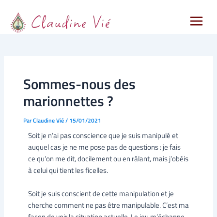
Main
Aller
Navigation
au
des
Menu
contenu
articles
Sommes-nous des
marionnettes ?
Par
Claudine Vié
/
15/01/2021
Soit je n’ai pas conscience que je suis manipulé et
auquel cas je ne me pose pas de questions : je fais
ce qu’on me dit, docilement ou en râlant, mais j’obéis
à celui qui tient les ficelles.
Soit je suis conscient de cette manipulation et je
cherche comment ne pas être manipulable. C’est ma
façon de voir la situation actuelle. Le jeu m’échappe.